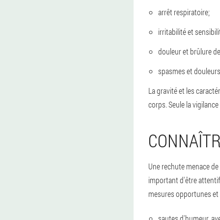
arrêt respiratoire;
irritabilité et sensibi
douleur et brûlure d
spasmes et douleurs d
La gravité et les caract
corps. Seule la vigilance
CONNAÎTR
Une rechute menace de ré
important d'être attenti
mesures opportunes et d
sautes d'humeur, av