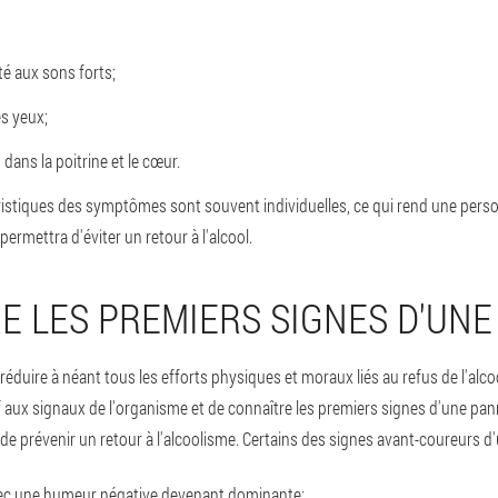
lité aux sons forts;
es yeux;
ans la poitrine et le cœur.
éristiques des symptômes sont souvent individuelles, ce qui rend une pers
 permettra d'éviter un retour à l'alcool.
E LES PREMIERS SIGNES D'UNE
duire à néant tous les efforts physiques et moraux liés au refus de l'alcool
f aux signaux de l'organisme et de connaître les premiers signes d'une pan
e prévenir un retour à l'alcoolisme. Certains des signes avant-coureurs d'
ec une humeur négative devenant dominante;