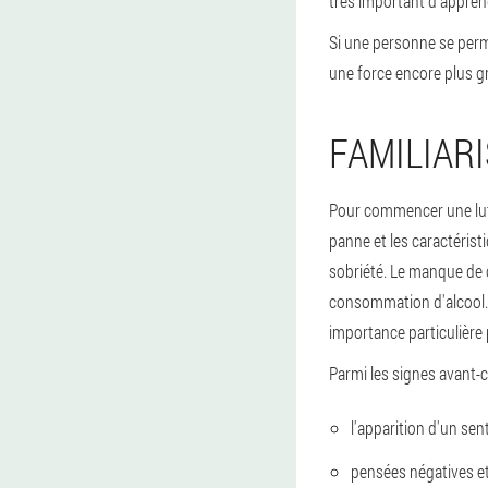
très important d'apprend
Si une personne se perm
une force encore plus g
FAMILIAR
Pour commencer une lutt
panne et les caractérist
sobriété. Le manque de 
consommation d'alcool. 
importance particulière 
Parmi les signes avant-
l'apparition d'un se
pensées négatives e