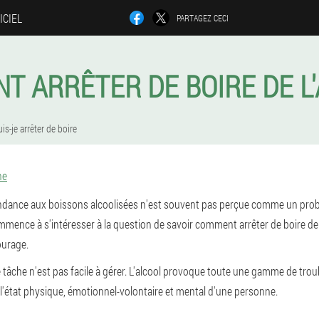
ICIEL
PARTAGEZ CECI
 ARRÊTER DE BOIRE DE L
is-je arrêter de boire
ne
ndance aux boissons alcoolisées n'est souvent pas perçue comme un probl
ence à s'intéresser à la question de savoir comment arrêter de boire de l'a
ourage.
tâche n'est pas facile à gérer. L'alcool provoque toute une gamme de trou
l'état physique, émotionnel-volontaire et mental d'une personne.