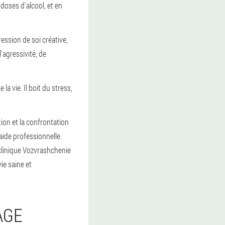
doses d'alcool, et en
ession de soi créative,
'agressivité, de
a vie. Il boit du stress,
tion et la confrontation
aide professionnelle.
 clinique Vozvrashchenie
ie saine et
AGE