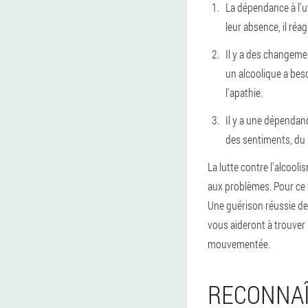
La dépendance à l'ut
leur absence, il ré
Il y a des changeme
un alcoolique a bes
l'apathie.
Il y a une dépendanc
des sentiments, du
La lutte contre l'alcool
aux problèmes. Pour ce f
Une guérison réussie de 
vous aideront à trouver 
mouvementée.
RECONNAÎ