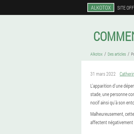
ALKOTOX
SITE OFF
COMMENT
Alkotox
Des articles
Pu
31 mars 2022
Catheri
L'apparition d'une dépe
stade, une personne comm
nocif ainsi qu'à son ent
Malheureusement, cette 
affectent négativement 