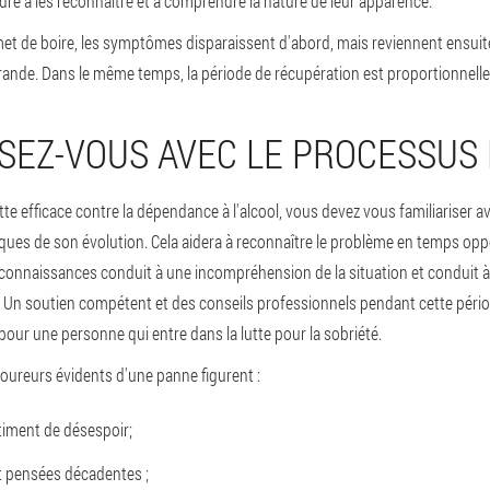
re à les reconnaître et à comprendre la nature de leur apparence.
et de boire, les symptômes disparaissent d'abord, mais reviennent ensuit
rande. Dans le même temps, la période de récupération est proportionnell
ISEZ-VOUS AVEC LE PROCESSUS
e efficace contre la dépendance à l'alcool, vous devez vous familiariser a
iques de son évolution. Cela aidera à reconnaître le problème en temps oppo
connaissances conduit à une incompréhension de la situation et conduit à 
Un soutien compétent et des conseils professionnels pendant cette péri
pour une personne qui entre dans la lutte pour la sobriété.
coureurs évidents d'une panne figurent :
ntiment de désespoir;
t pensées décadentes ;