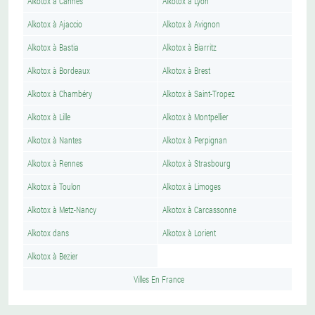
Alkotox à Cannes
Alkotox à Lyon
Alkotox à Ajaccio
Alkotox à Avignon
Alkotox à Bastia
Alkotox à Biarritz
Alkotox à Bordeaux
Alkotox à Brest
Alkotox à Chambéry
Alkotox à Saint-Tropez
Alkotox à Lille
Alkotox à Montpellier
Alkotox à Nantes
Alkotox à Perpignan
Alkotox à Rennes
Alkotox à Strasbourg
Alkotox à Toulon
Alkotox à Limoges
Alkotox à Metz-Nancy
Alkotox à Carcassonne
Alkotox dans
Alkotox à Lorient
Alkotox à Bezier
Villes En France