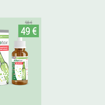
98 €
49 €