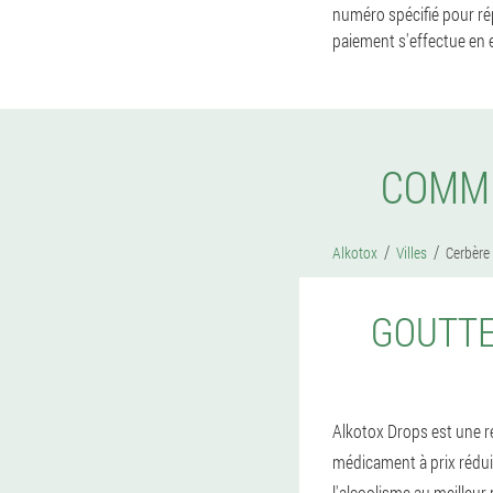
numéro spécifié pour ré
paiement s'effectue en es
COMME
Alkotox
Villes
Cerbère
GOUTTE
Alkotox Drops est une rév
médicament à prix rédui
l'alcoolisme au meilleur 