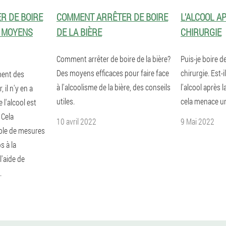
R DE BOIRE
COMMENT ARRÊTER DE BOIRE
L'ALCOOL A
S MOYENS
DE LA BIÈRE
CHIRURGIE
Comment arrêter de boire de la bière?
Puis-je boire de
Des moyens efficaces pour faire face
chirurgie. Est-
ment des
à l'alcoolisme de la bière, des conseils
l'alcool après 
 il n'y en a
utiles.
cela menace un
 l'alcool est
 Cela
10 avril 2022
9 Mai 2022
ble de mesures
s à la
l'aide de
.