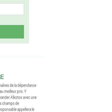
RE
chaînes de la dépendance
u meilleur prix. Y
mmander Alkotox avec une
les champs de
esponsable appellera le