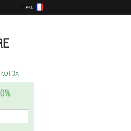
FRANCE
RE
LKOTOX
50%