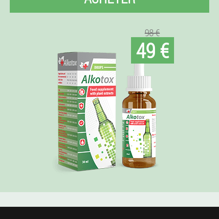
98 €
49 €