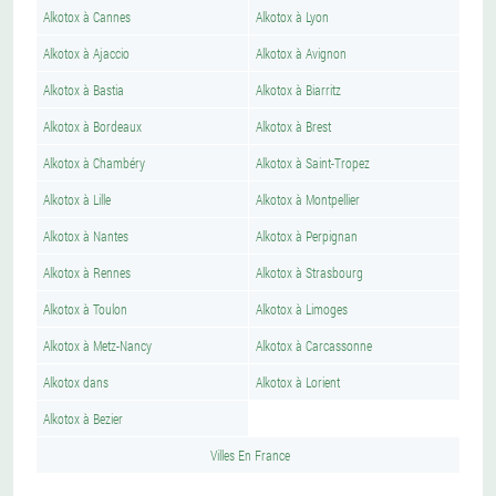
Alkotox à Cannes
Alkotox à Lyon
Alkotox à Ajaccio
Alkotox à Avignon
Alkotox à Bastia
Alkotox à Biarritz
Alkotox à Bordeaux
Alkotox à Brest
Alkotox à Chambéry
Alkotox à Saint-Tropez
Alkotox à Lille
Alkotox à Montpellier
Alkotox à Nantes
Alkotox à Perpignan
Alkotox à Rennes
Alkotox à Strasbourg
Alkotox à Toulon
Alkotox à Limoges
Alkotox à Metz-Nancy
Alkotox à Carcassonne
Alkotox dans
Alkotox à Lorient
Alkotox à Bezier
Villes En France