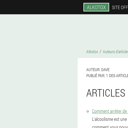
ALKOTOX
SITE OFF
Alkotox
Auteurs d'article
AUTEUR:
DAVE
PUBLIÉ PAR:
1 DES ARTICL
ARTICLES 
Comment arrêter de 
L'alcoolisme est une m
comment vous pouvez