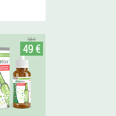
98 €
49 €