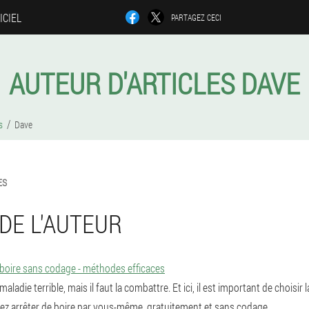
ICIEL
PARTAGEZ CECI
AUTEUR D'ARTICLES DAVE
s
Dave
ES
DE L'AUTEUR
boire sans codage - méthodes efficaces
aladie terrible, mais il faut la combattre. Et ici, il est important de choisir
 arrêter de boire par vous-même, gratuitement et sans codage.