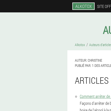
ALKOTOX
SITE OFF
A
Alkotox
Auteurs d'article
AUTEUR:
CHRISTINE
PUBLIÉ PAR:
1 DES ARTICL
ARTICLES 
Comment arrêter de b
Façons d'arrêter de b
boire de l'alcool à la