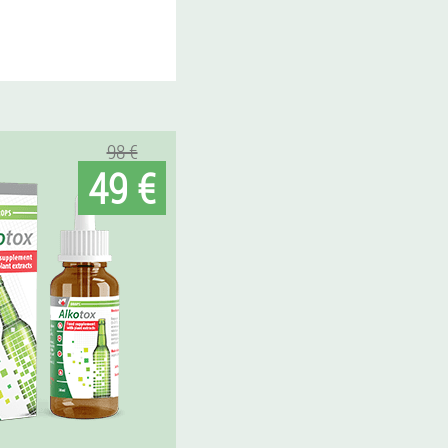
98 €
49 €