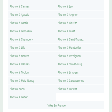
Alkotox à Cannes
Alkotox à Lyon
Alkotox à Ajaccio
Alkotox à Avignon
Alkotox à Bastia
Alkotox à Biarritz
Alkotox à Bordeaux
Alkotox à Brest
Alkotox à Chambéry
Alkotox à Saint-Tropez
Alkotox à Lille
Alkotox à Montpellier
Alkotox à Nantes
Alkotox à Perpignan
Alkotox à Rennes
Alkotox à Strasbourg
Alkotox à Toulon
Alkotox à Limoges
Alkotox à Metz-Nancy
Alkotox à Carcassonne
Alkotox dans
Alkotox à Lorient
Alkotox à Bezier
Villes En France