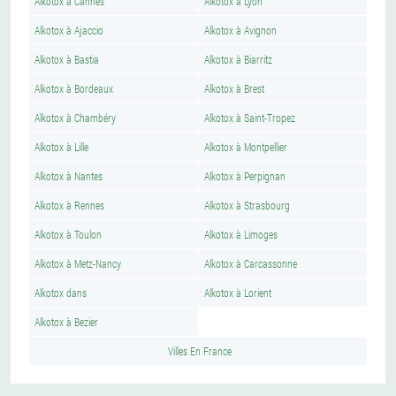
Alkotox à Cannes
Alkotox à Lyon
Alkotox à Ajaccio
Alkotox à Avignon
Alkotox à Bastia
Alkotox à Biarritz
Alkotox à Bordeaux
Alkotox à Brest
Alkotox à Chambéry
Alkotox à Saint-Tropez
Alkotox à Lille
Alkotox à Montpellier
Alkotox à Nantes
Alkotox à Perpignan
Alkotox à Rennes
Alkotox à Strasbourg
Alkotox à Toulon
Alkotox à Limoges
Alkotox à Metz-Nancy
Alkotox à Carcassonne
Alkotox dans
Alkotox à Lorient
Alkotox à Bezier
Villes En France