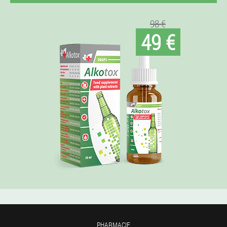
98 €
49 €
PHARMACIE