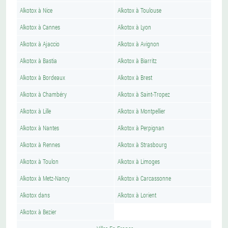
Alkotox à Nice
Alkotox à Toulouse
Alkotox à Cannes
Alkotox à Lyon
Alkotox à Ajaccio
Alkotox à Avignon
Alkotox à Bastia
Alkotox à Biarritz
Alkotox à Bordeaux
Alkotox à Brest
Alkotox à Chambéry
Alkotox à Saint-Tropez
Alkotox à Lille
Alkotox à Montpellier
Alkotox à Nantes
Alkotox à Perpignan
Alkotox à Rennes
Alkotox à Strasbourg
Alkotox à Toulon
Alkotox à Limoges
Alkotox à Metz-Nancy
Alkotox à Carcassonne
Alkotox dans
Alkotox à Lorient
Alkotox à Bezier