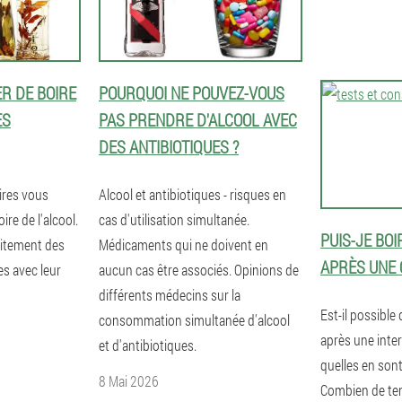
R DE BOIRE
POURQUOI NE POUVEZ-VOUS
ES
PAS PRENDRE D'ALCOOL AVEC
DES ANTIBIOTIQUES ?
ires vous
Alcool et antibiotiques - risques en
ire de l'alcool.
cas d'utilisation simultanée.
PUIS-JE BOI
aitement des
Médicaments qui ne doivent en
APRÈS UNE 
 avec leur
aucun cas être associés. Opinions de
différents médecins sur la
Est-il possible 
consommation simultanée d'alcool
après une inter
et d'antibiotiques.
quelles en son
8 Mai 2026
Combien de te