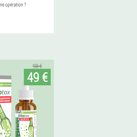
une opération ?
98 €
49 €