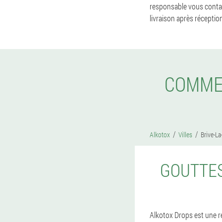
responsable vous contact
livraison après réceptio
COMMEN
Alkotox
Villes
Brive-La
GOUTTES
Alkotox Drops est une rév