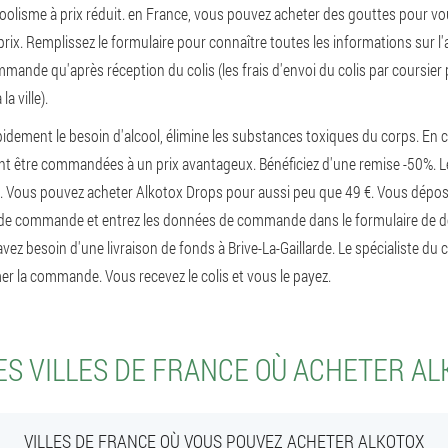
oolisme à prix réduit. en France, vous pouvez acheter des gouttes pour v
prix. Remplissez le formulaire pour connaître toutes les informations sur l'a
mande qu'après réception du colis (les frais d'envoi du colis par coursier 
a ville).
pidement le besoin d'alcool, élimine les substances toxiques du corps. En 
ent être commandées à un prix avantageux. Bénéficiez d'une remise -50%. L
. Vous pouvez acheter Alkotox Drops pour aussi peu que 49 €. Vous dépo
on de commande et entrez les données de commande dans le formulaire de d
 avez besoin d'une livraison de fonds à Brive-La-Gaillarde. Le spécialiste du
er la commande. Vous recevez le colis et vous le payez.
S VILLES DE FRANCE OÙ ACHETER A
VILLES DE FRANCE OÙ VOUS POUVEZ ACHETER ALKOTOX