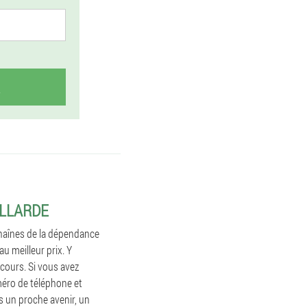
ILLARDE
chaînes de la dépendance
u meilleur prix. Y
cours. Si vous avez
éro de téléphone et
s un proche avenir, un