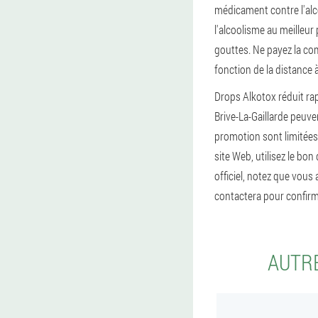
médicament contre l'alc
l'alcoolisme au meilleur 
gouttes. Ne payez la com
fonction de la distance à l
Drops Alkotox réduit ra
Brive-La-Gaillarde peuv
promotion sont limitées
site Web, utilisez le b
officiel, notez que vous
contactera pour confirm
AUTRE