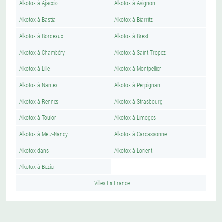
Alkotox à Ajaccio
Alkotox à Avignon
Alkotox à Bastia
Alkotox à Biarritz
Alkotox à Bordeaux
Alkotox à Brest
Alkotox à Chambéry
Alkotox à Saint-Tropez
Alkotox à Lille
Alkotox à Montpellier
Alkotox à Nantes
Alkotox à Perpignan
Alkotox à Rennes
Alkotox à Strasbourg
Alkotox à Toulon
Alkotox à Limoges
Alkotox à Metz-Nancy
Alkotox à Carcassonne
Alkotox dans
Alkotox à Lorient
Alkotox à Bezier
Villes En France