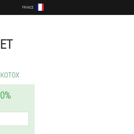
FRANCE
UET
LKOTOX
50%