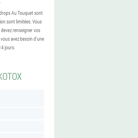
.
s drops Au Touquet sont
ion sont limitées. Vous
s devez renseigner vos
e vous avez besoin d'une
4 jours.
LKOTOX