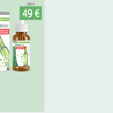
98 €
49 €