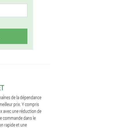
ET
chaînes de la dépendance
eilleur prix. Y compris
ox avec une réduction de
 de commande dans le
on rapide et une