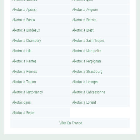
Alkotox à Ajaccio
Alkotox à Avignon
Alkotox à Bastia
Alkotox à Biarritz
Alkotox à Bordeaux
Alkotox à Brest
Alkotox à Chambéry
Alkotox à Saint-Tropez
Alkotox à Lille
Alkotox à Montpellier
Alkotox à Nantes
Alkotox à Perpignan
Alkotox à Rennes
Alkotox à Strasbourg
Alkotox à Toulon
Alkotox à Limoges
Alkotox à Metz-Nancy
Alkotox à Carcassonne
Alkotox dans
Alkotox à Lorient
Alkotox à Bezier
Villes En France