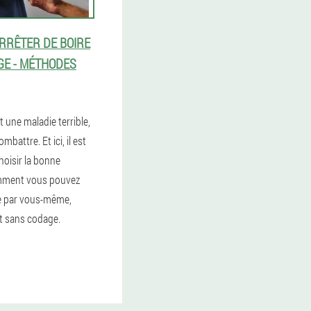
RRÊTER DE BOIRE
GE - MÉTHODES
t une maladie terrible,
ombattre. Et ici, il est
hoisir la bonne
mment vous pouvez
re par vous-même,
t sans codage.