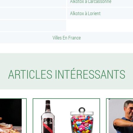
Alkotox à Carcassonne
Alkotox à Lorient
Villes En France
ARTICLES INTÉRESSANTS