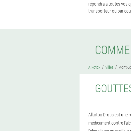
répondra à toutes vos qu
transporteur ou par cour
COMMEN
Alkotox
Villes
Mont-Lo
GOUTTES
Alkotox Drops est une rév
médicament contre l'alc
l'alcoolisme au meilleur 