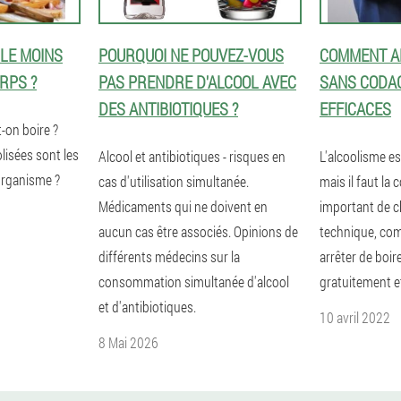
 LE MOINS
POURQUOI NE POUVEZ-VOUS
COMMENT A
RPS ?
PAS PRENDRE D'ALCOOL AVEC
SANS CODA
DES ANTIBIOTIQUES ?
EFFICACES
-on boire ?
lisées sont les
Alcool et antibiotiques - risques en
L'alcoolisme es
organisme ?
cas d'utilisation simultanée.
mais il faut la c
Médicaments qui ne doivent en
important de c
aucun cas être associés. Opinions de
technique, co
différents médecins sur la
arrêter de boi
consommation simultanée d'alcool
gratuitement e
et d'antibiotiques.
10 avril 2022
8 Mai 2026