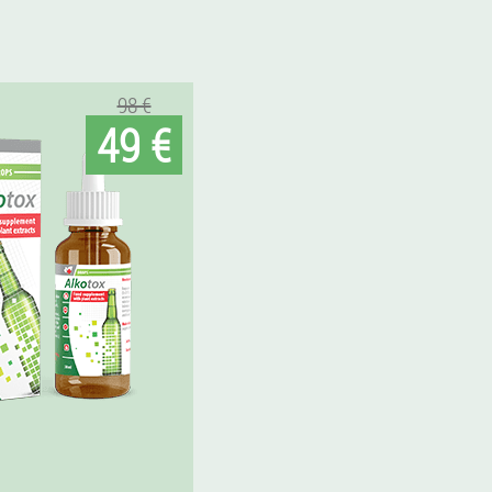
98 €
49 €