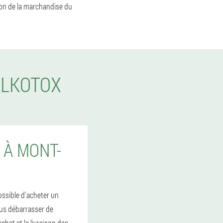
ion de la marchandise du
ALKOTOX
 À MONT-
possible d'acheter un
ous débarrasser de
chat et la livraison des