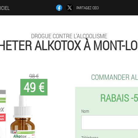
ICIEL
PARTAGEZ CECI
DROGUE CONTRE L'ALCOOLISME
HETER ALKOTOX À MONT-LO
98 €
COMMANDER A
49 €
RABAIS -
Nom
Téléphone