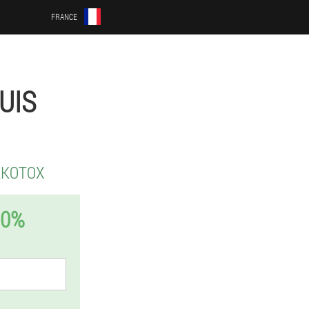
FRANCE
UIS
LKOTOX
50%