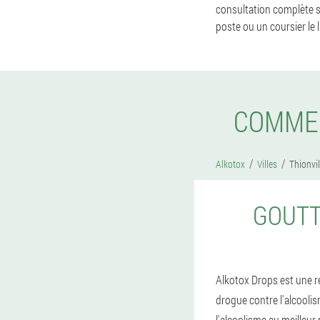
consultation complète s
poste ou un coursier le 
COMMEN
Alkotox
Villes
Thionvil
GOUTT
Alkotox Drops est une rév
drogue contre l'alcooli
l'alcoolisme au meilleur 