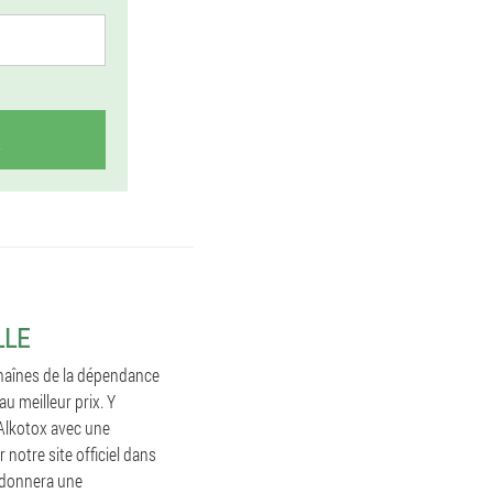
LLE
chaînes de la dépendance
u meilleur prix. Y
'Alkotox avec une
notre site officiel dans
s donnera une