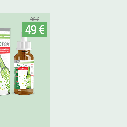
98 €
49 €