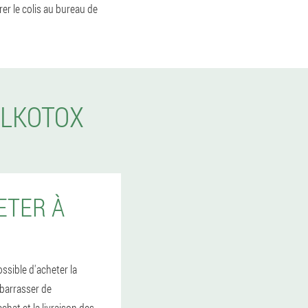
er le colis au bureau de
ALKOTOX
ETER À
ossible d'acheter la
ébarrasser de
chat et la livraison des