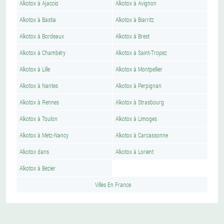
Alkotox à Ajaccio
Alkotox à Avignon
Alkotox à Bastia
Alkotox à Biarritz
Alkotox à Bordeaux
Alkotox à Brest
Alkotox à Chambéry
Alkotox à Saint-Tropez
Alkotox à Lille
Alkotox à Montpellier
Alkotox à Nantes
Alkotox à Perpignan
Alkotox à Rennes
Alkotox à Strasbourg
Alkotox à Toulon
Alkotox à Limoges
Alkotox à Metz-Nancy
Alkotox à Carcassonne
Alkotox dans
Alkotox à Lorient
Alkotox à Bezier
Villes En France